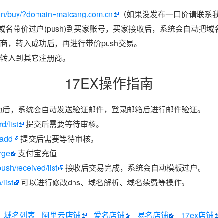
in/buy/?domain=maicang.com.cn
（如果没发布一口价请联系我
把域名带价过户(push)到买家账号，买家接收后，系统会自动把
商，转入成功后，再进行带价push交易。
转入到其它注册商。
17EX操作指南
功后，系统会自动发送验证邮件，登录邮箱后进行邮件验证。
d/list
提交后需要等待审核。
/add
提交后需要等待审核。
rge
支付宝充值
ush/received/list
接收后交易完成，系统会自动模板过户。
list
可以进行修改dns、域名解析、域名续费等操作。
域名列表
阿里云店铺
爱名店铺
易名店铺
17ex店铺