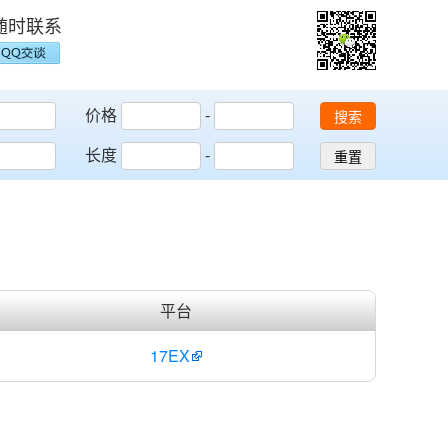
随时联系
价格
-
搜索
长度
-
重置
平台
17EX