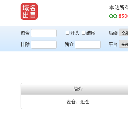
本站所
QQ
包含
开头
结尾
后缀
排除
简介
平台
简介
麦仓，迈仓